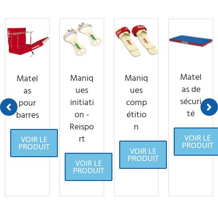
Matel
Maniq
Maniq
Matel
as de
ues
ues
as
sécuri
initiati
comp
pour
té
on -
étitio
barres
Reispo
n
rt
VOIR LE
VOIR LE
PRODUIT
PRODUIT
VOIR LE
PRODUIT
VOIR LE
PRODUIT