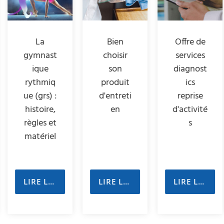
La
Bien
Offre de
gymnast
choisir
services
ique
son
diagnost
rythmiq
produit
ics
ue (grs) :
d'entreti
reprise
histoire,
en
d'activité
règles et
s
matériel
LIRE LE GUIDE
LIRE LE GUIDE
LIRE LE GUIDE